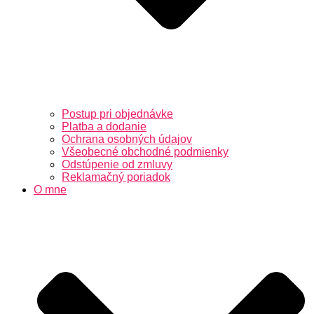
Postup pri objednávke
Platba a dodanie
Ochrana osobných údajov
Všeobecné obchodné podmienky
Odstúpenie od zmluvy
Reklamačný poriadok
O mne