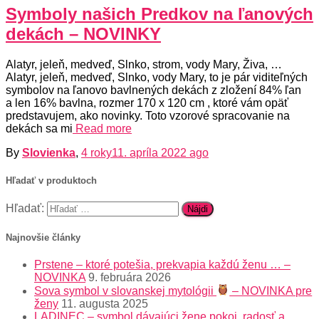
Symboly našich Predkov na ľanových
dekách – NOVINKY
Alatyr, jeleň, medveď, Slnko, strom, vody Mary, Živa, …
Alatyr, jeleň, medveď, Slnko, vody Mary, to je pár viditeľných
symbolov na ľanovo bavlnených dekách z zložení 84% ľan
a len 16% bavlna, rozmer 170 x 120 cm , ktoré vám opäť
predstavujem, ako novinky. Toto vzorové spracovanie na
dekách sa mi
Read more
By
Slovienka
,
4 roky
11. apríla 2022
ago
Hľadať v produktoch
Hľadať:
Najnovšie články
Prstene – ktoré potešia, prekvapia každú ženu … –
NOVINKA
9. februára 2026
Sova symbol v slovanskej mytológii
– NOVINKA pre
ženy
11. augusta 2025
LADINEC – symbol dávajúci žene pokoj, radosť a