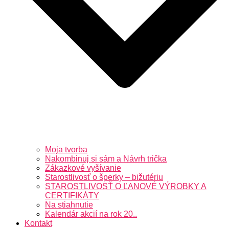
Moja tvorba
Nakombinuj si sám a Návrh trička
Zákazkové vyšívanie
Starostlivosť o šperky – bižutériu
STAROSTLIVOSŤ O ĽANOVÉ VÝROBKY A
CERTIFIKÁTY
Na stiahnutie
Kalendár akcií na rok 20..
Kontakt