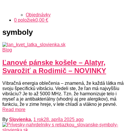
Objednávky
0 položiek
0,00 €
symboly
Blog
Ľanové pánske košele – Alatyr,
Svarožiť a Rodimič – NOVINKY
Vibračná energia oblečenia – znamená, že každá látka má
svoju špecifickú vibráciu. Vedeli ste, že ľan má najvyššiu
vibráciu? Je to až 5000 MHz. Tzn. že harmonizuje telo i
myseľ a je antibakteriálny (vhodný aj pre alergikov), má
funkciu, že v zime hreje, v lete chladí a vlákno je pevné.
Read more
By
Slovienka
,
1 rok
28. apríla 2025
ago