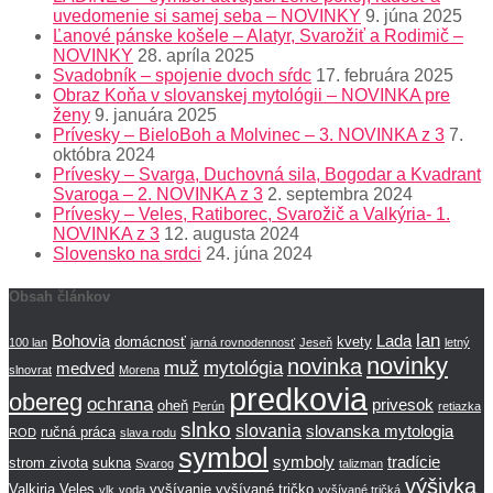
uvedomenie si samej seba – NOVINKY
9. júna 2025
Ľanové pánske košele – Alatyr, Svarožiť a Rodimič –
NOVINKY
28. apríla 2025
Svadobník – spojenie dvoch sŕdc
17. februára 2025
Obraz Koňa v slovanskej mytológii – NOVINKA pre
ženy
9. januára 2025
Prívesky – BieloBoh a Molvinec – 3. NOVINKA z 3
7.
októbra 2024
Prívesky – Svarga, Duchovná sila, Bogodar a Kvadrant
Svaroga – 2. NOVINKA z 3
2. septembra 2024
Prívesky – Veles, Ratiborec, Svarožič a Valkýria- 1.
NOVINKA z 3
12. augusta 2024
Slovensko na srdci
24. júna 2024
Obsah článkov
lan
Bohovia
Lada
domácnosť
kvety
100 lan
jarná rovnodennosť
Jeseň
letný
novinky
novinka
muž
mytológia
medved
slnovrat
Morena
predkovia
obereg
ochrana
privesok
oheň
Perún
retiazka
slnko
slovania
slovanska mytologia
ručná práca
ROD
slava rodu
symbol
symboly
tradície
strom zivota
sukna
Svarog
talizman
výšivka
Valkiria
Veles
vyšívanie
vyšívané tričko
vlk
voda
vyšívané tričká