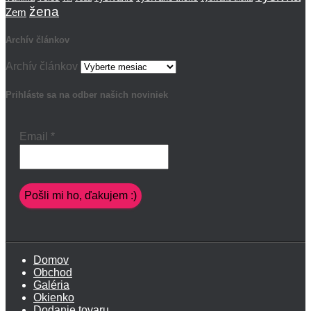
žena
Zem
Archív článkov
Archív článkov
Prihláste sa na odber našich noviniek
Email
*
Domov
Obchod
Galéria
Okienko
Dodanie tovaru