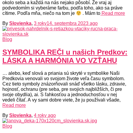
okolo seba a každá na nás nejako pôsobí. Že vraj aj
podvedomím si vyberáme farbu, podľa toho, ako sa práve
cítime. Podľa mňa, niečo na tom je
. Mám to
Read more
By
Slovienka
,
3 roky
14. septembra 2023
ago
Blog
SYMBOLIKA REČI u našich Predkov:
LÁSKA A HARMÓNIA VO VZŤAHU
… alebo, keď slová a priania sú skryté v symbolike Naši
Predkovia venovali vo svojom živote veľa času symbolom.
Cez tieto symboly znázorňovali snáď všetko lásku, zdravie,
hojnosť, ochranu (pre seba, pre svojich najbližších, či pre
svoje obydlia), ai. S ľahkosťou a jednoduchosťou v nej
vedeli čítať. A vy sami dobre viete, že ju používali všade,
Read more
By
Slovienka
,
4 roky
ago
Blog