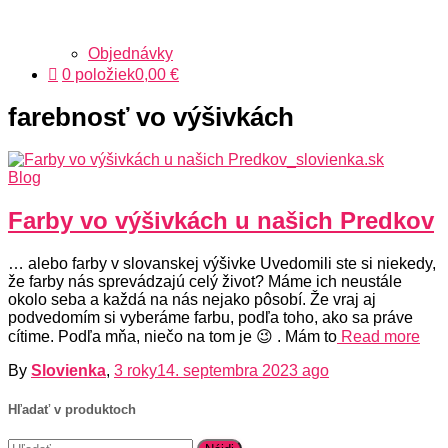
Objednávky
0 položiek
0,00 €
farebnosť vo výšivkách
Blog
Farby vo výšivkách u našich Predkov
… alebo farby v slovanskej výšivke Uvedomili ste si niekedy,
že farby nás sprevádzajú celý život? Máme ich neustále
okolo seba a každá na nás nejako pôsobí. Že vraj aj
podvedomím si vyberáme farbu, podľa toho, ako sa práve
cítime. Podľa mňa, niečo na tom je 😉 . Mám to
Read more
By
Slovienka
,
3 roky
14. septembra 2023
ago
Hľadať v produktoch
Hľadať: