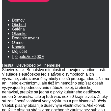
Domov
Obchod
Galéria
Okienko
Dodanie tovaru
O mne
Kontakt
Môj účet
0 položiek
0,00 €
Hestia | Developed by
ThemeIsle
Slovienka.sk. Bohatstvo minulosti obnovujme v prítomnosti.
V súlade s európskou legislatívou o symboloch a ich
význame, zobrazované symboly nie sú propagandou fašizmu
ani iného extrémizmu, ale tiež im nemožno pripísať obsah
vyzývajúci k podnecovaniu náboženskej, či etnickej
nenávisti, pretože sa jedná o prvky kultúrneho dedičstva,
nielen Slovanstva, ale aj ľudí viac než 80 krajín sveta. Znaky
sú zastúpené v oblasti vedy, výskumu a pre historické účely.
Všetok písaný obsah je duševným vlastníctvom. Akékoľvek
použitie obsahu stránky pre obchodné záujmy bez súhlasu