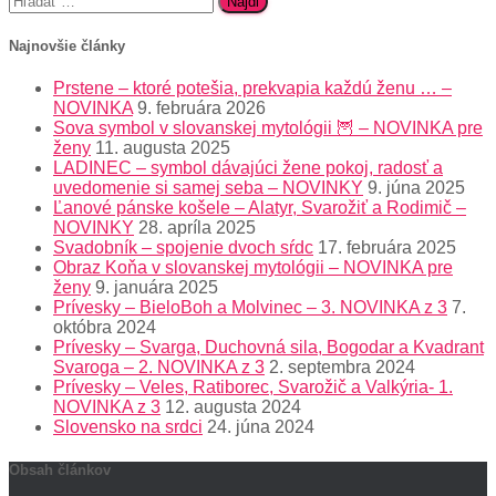
Najnovšie články
Prstene – ktoré potešia, prekvapia každú ženu … –
NOVINKA
9. februára 2026
Sova symbol v slovanskej mytológii 🦉 – NOVINKA pre
ženy
11. augusta 2025
LADINEC – symbol dávajúci žene pokoj, radosť a
uvedomenie si samej seba – NOVINKY
9. júna 2025
Ľanové pánske košele – Alatyr, Svarožiť a Rodimič –
NOVINKY
28. apríla 2025
Svadobník – spojenie dvoch sŕdc
17. februára 2025
Obraz Koňa v slovanskej mytológii – NOVINKA pre
ženy
9. januára 2025
Prívesky – BieloBoh a Molvinec – 3. NOVINKA z 3
7.
októbra 2024
Prívesky – Svarga, Duchovná sila, Bogodar a Kvadrant
Svaroga – 2. NOVINKA z 3
2. septembra 2024
Prívesky – Veles, Ratiborec, Svarožič a Valkýria- 1.
NOVINKA z 3
12. augusta 2024
Slovensko na srdci
24. júna 2024
Obsah článkov