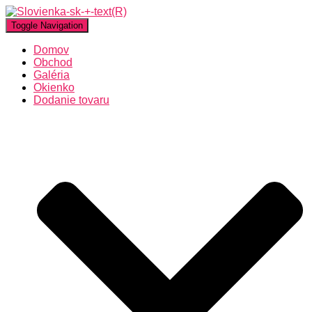
Toggle Navigation
Domov
Obchod
Galéria
Okienko
Dodanie tovaru