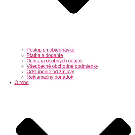
Postup pri objednávke
Platba a dodanie
Ochrana osobných údajov
Všeobecné obchodné podmienky
Odstúpenie od zmluvy
Reklamačný poriadok
O mne