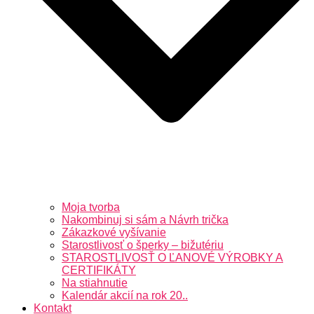
Moja tvorba
Nakombinuj si sám a Návrh trička
Zákazkové vyšívanie
Starostlivosť o šperky – bižutériu
STAROSTLIVOSŤ O ĽANOVÉ VÝROBKY A
CERTIFIKÁTY
Na stiahnutie
Kalendár akcií na rok 20..
Kontakt