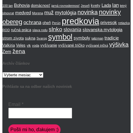
lan
Bohovia
Lada
domácnosť
kvety
100 lan
jarná rovnodennosť
Jeseň
letný
novinky
novinka
muž
mytológia
medved
slnovrat
Morena
predkovia
obereg
ochrana
privesok
oheň
Perún
retiazka
slnko
slovania
slovanska mytologia
ručná práca
ROD
slava rodu
symbol
symboly
tradície
strom zivota
sukna
Svarog
talizman
výšivka
Valkiria
Veles
vyšívanie
vyšívané tričko
vlk
voda
vyšívané tričká
žena
Zem
Archív článkov
Archív
článkov
Prihláste sa na odber našich noviniek
Email
*