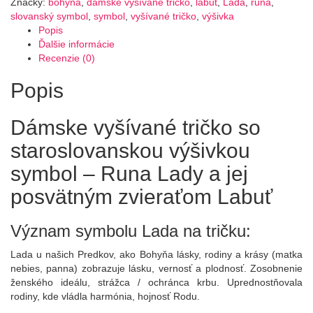
-
Značky:
bohyna
,
dámske vyšívané tričko
,
labut
,
Lada
,
runa
,
Runa
slovanský symbol
,
symbol
,
vyšívané tričko
,
výšivka
Lady
Popis
Ďalšie informácie
Recenzie (0)
Popis
Dámske vyšívané tričko so
staroslovanskou výšivkou
symbol – Runa Lady a jej
posvätným zvieraťom Labuť
Význam symbolu Lada na tričku:
Lada u našich Predkov, ako Bohyňa lásky, rodiny a krásy (matka
nebies, panna) zobrazuje lásku, vernosť a plodnosť. Zosobnenie
ženského ideálu, strážca / ochránca krbu. Uprednostňovala
rodiny, kde vládla harmónia, hojnosť Rodu.