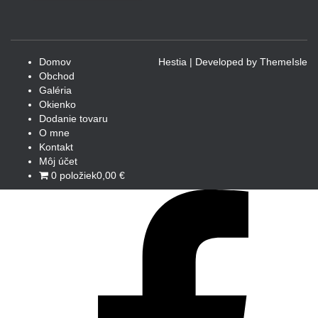
Domov
Hestia | Developed by
ThemeIsle
Obchod
Galéria
Okienko
Dodanie tovaru
O mne
Kontakt
Môj účet
0 položiek
0,00 €