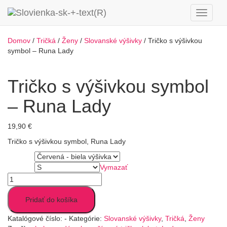
Toggle
Navigat
Domov
/
Tričká
/
Ženy
/
Slovanské výšivky
/ Tričko s výšivkou
symbol – Runa Lady
Tričko s výšivkou symbol
– Runa Lady
19,90
€
Tričko s výšivkou symbol, Runa Lady
Farba
Vymazať
Veľkosť
množstvo
Tričko
s
Pridať do košíka
výšivkou
symbol
Katalógové číslo:
-
Kategórie:
Slovanské výšivky
,
Tričká
,
Ženy