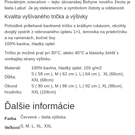
Posvätným zvieraťom – tejto slovanskej Bohyne nového života je
biela Labuť. Je jej stelesnením a symbolom čistoty a oddanosti.
Kvalita vyšívaného trička a výšivky
Pohodlné priliehavé bavlnené tričko s krátkym rukávom, okrúhly
dvojitý výstrih z rebrovaného úpletu 1×1, lemovka na priekrčníku
a na ramenách, bočné švy.
100% bavlna, hladký úplet.
Tričko je možné prať pri 30°C, alebo 40°C a klasicky žehliť z
vonkajšej strany výšivku.
Materiál:
100% bavlna, hladký úplet, 155 g/m2
S ( 58 cm ), M ( 62 cm ), L ( 64 cm ),
XL (66cm),
Dĺžka:
XXL (68cm)
Obvod
S ( 80 cm ), M ( 86 cm ), L ( 92 cm ),
XL (98cm),
hrudníku:
XXL (104cm)
Ďalšie informácie
Červená – biela výšivka
Farba
S, M, L, XL, XXL
Veľkosť