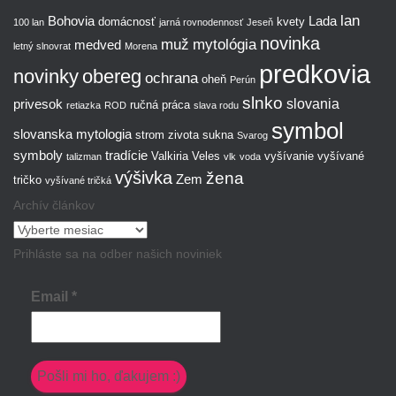
lan
Bohovia
Lada
domácnosť
kvety
100 lan
jarná rovnodennosť
Jeseň
novinka
muž
mytológia
medved
letný slnovrat
Morena
predkovia
novinky
obereg
ochrana
oheň
Perún
slnko
slovania
privesok
ručná práca
retiazka
ROD
slava rodu
symbol
slovanska mytologia
strom zivota
sukna
Svarog
symboly
tradície
Valkiria
Veles
vyšívanie
vyšívané
talizman
vlk
voda
výšivka
žena
Zem
tričko
vyšívané tričká
Archív článkov
Archív
článkov
Prihláste sa na odber našich noviniek
Email
*