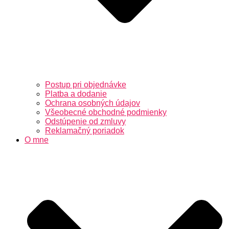
Postup pri objednávke
Platba a dodanie
Ochrana osobných údajov
Všeobecné obchodné podmienky
Odstúpenie od zmluvy
Reklamačný poriadok
O mne