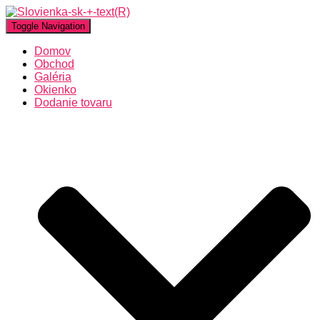
Toggle Navigation
Domov
Obchod
Galéria
Okienko
Dodanie tovaru