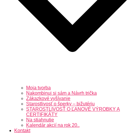
Moja tvorba
Nakombinuj si sám a Návrh trička
Zákazkové vyšívanie
Starostlivosť o šperky – bižutériu
STAROSTLIVOSŤ O ĽANOVÉ VÝROBKY A
CERTIFIKÁTY
Na stiahnutie
Kalendár akcií na rok 20..
Kontakt