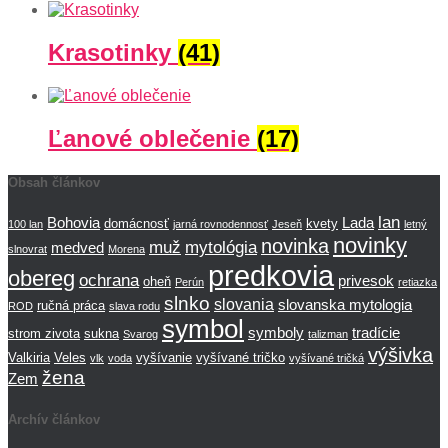
Krasotinky
(41)
Ľanové oblečenie
(17)
Obsah článkov
lan
Bohovia
Lada
domácnosť
kvety
100 lan
jarná rovnodennosť
Jeseň
letný
novinky
novinka
muž
mytológia
medved
slnovrat
Morena
predkovia
obereg
ochrana
privesok
oheň
Perún
retiazka
slnko
slovania
slovanska mytologia
ručná práca
ROD
slava rodu
symbol
symboly
tradície
strom zivota
sukna
Svarog
talizman
výšivka
Valkiria
Veles
vyšívanie
vyšívané tričko
vlk
voda
vyšívané tričká
žena
Zem
Archív článkov