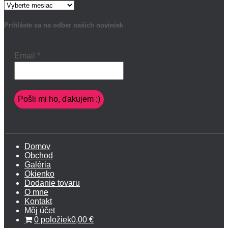
Archív
článkov
Prihláste sa na odber našich noviniek
Email
*
Domov
Obchod
Galéria
Okienko
Dodanie tovaru
O mne
Kontakt
Môj účet
0 položiek
0,00 €