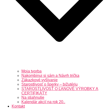
Moja tvorba
Nakombinuj si sám a Návrh trička
Zákazkové vyšívanie
Starostlivosť o šperky – bižutériu
STAROSTLIVOSŤ O ĽANOVÉ VÝROBKY A
CERTIFIKÁTY
Na stiahnutie
Kalendár akcií na rok 20..
Kontakt