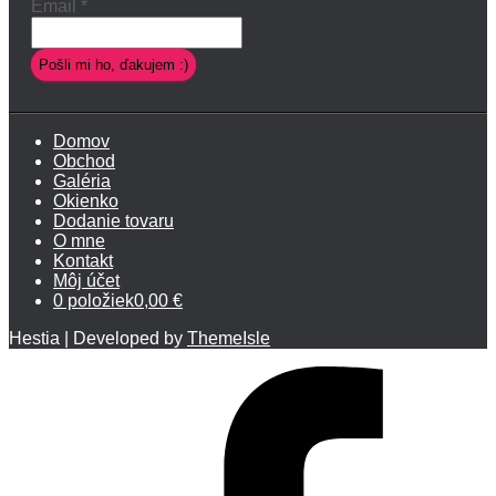
Email
*
Domov
Obchod
Galéria
Okienko
Dodanie tovaru
O mne
Kontakt
Môj účet
0 položiek
0,00 €
Hestia | Developed by
ThemeIsle