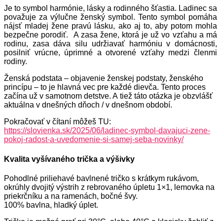
Je to symbol harmónie, lásky a rodinného šťastia. Ladinec sa
považuje za výlučne ženský symbol. Tento symbol pomáha
nájsť mladej žene pravú lásku, ako aj to, aby potom mohla
bezpečne porodiť. A zasa žene, ktorá je už vo vzťahu a má
rodinu, zasa dáva silu udržiavať harmóniu v domácnosti,
posilniť vrúcne, úprimné a otvorené vzťahy medzi členmi
rodiny.
Ženská podstata – objavenie ženskej podstaty, ženského
princípu – to je hlavná vec pre každé dievča. Tento proces
začína už v samotnom detstve. A tiež táto otázka je obzvlášť
aktuálna v dnešných dňoch / v dnešnom období.
Pokračovať v čítaní môžeš TU:
https://slovienka.sk/2025/06/ladinec-symbol-davajuci-zene-
pokoj-radost-a-uvedomenie-si-samej-seba-novinky/
Kvalita vyšívaného trička a výšivky
Pohodlné priliehavé bavlnené tričko s krátkym rukávom,
okrúhly dvojitý výstrih z rebrovaného úpletu 1×1, lemovka na
priekrčníku a na ramenách, bočné švy.
100% bavlna, hladký úplet.