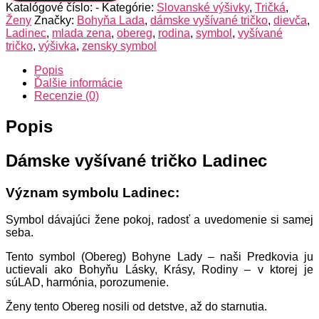
Katalógové číslo:
-
Kategórie:
Slovanské výšivky
,
Tričká
,
Ladinec
Ženy
Značky:
Bohyňa Lada
,
dámske vyšívané tričko
,
dievča
,
Ladinec
,
mlada zena
,
obereg
,
rodina
,
symbol
,
vyšívané
tričko
,
výšivka
,
zensky symbol
Popis
Ďalšie informácie
Recenzie (0)
Popis
Dámske vyšívané tričko Ladinec
Význam symbolu Ladinec:
Symbol dávajúci žene pokoj, radosť a uvedomenie si samej
seba.
Tento symbol (Obereg) Bohyne Lady – naši Predkovia ju
uctievali ako Bohyňu Lásky, Krásy, Rodiny – v ktorej je
súLAD, harmónia, porozumenie.
Ženy tento Obereg nosili od detstve, až do starnutia.