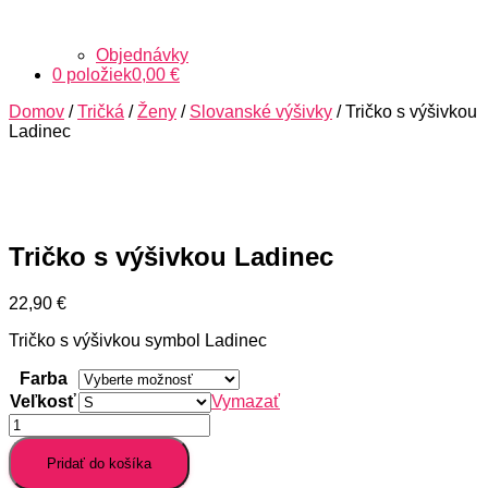
Objednávky
0 položiek
0,00 €
Domov
/
Tričká
/
Ženy
/
Slovanské výšivky
/ Tričko s výšivkou
Ladinec
Tričko s výšivkou Ladinec
22,90
€
Tričko s výšivkou symbol Ladinec
Farba
Veľkosť
Vymazať
množstvo
Tričko
s
Pridať do košíka
výšivkou