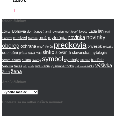
13,90
€
Obsah článkov
lan
Bohovia
Lada
domácnosť
kvety
100 lan
jarná rovnodennosť
Jeseň
letný
novinky
novinka
muž
mytológia
medved
slnovrat
Morena
predkovia
obereg
ochrana
privesok
oheň
Perún
retiazka
slnko
slovania
slovanska mytologia
ručná práca
ROD
slava rodu
symbol
symboly
tradície
strom zivota
sukna
Svarog
talizman
výšivka
Valkiria
Veles
vyšívanie
vyšívané tričko
vlk
voda
vyšívané tričká
žena
Zem
Archív článkov
Archív
článkov
Prihláste sa na odber našich noviniek