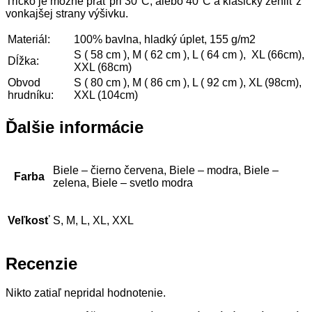
Tričko je možné prať pri 30°C, alebo 40°C a klasicky žehliť z
vonkajšej strany výšivku.
Materiál:
100% bavlna, hladký úplet, 155 g/m2
S ( 58 cm ), M ( 62 cm ), L ( 64 cm ),
XL (66cm),
Dĺžka:
XXL (68cm)
Obvod
S ( 80 cm ), M ( 86 cm ), L ( 92 cm ),
XL (98cm),
hrudníku:
XXL (104cm)
Ďalšie informácie
Biele – čierno červena, Biele – modra, Biele –
Farba
zelena, Biele – svetlo modra
Veľkosť
S, M, L, XL, XXL
Recenzie
Nikto zatiaľ nepridal hodnotenie.