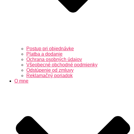
Postup pri objednávke
Platba a dodanie
Ochrana osobných údajov
Všeobecné obchodné podmienky
Odstúpenie od zmluvy
Reklamačný poriadok
O mne